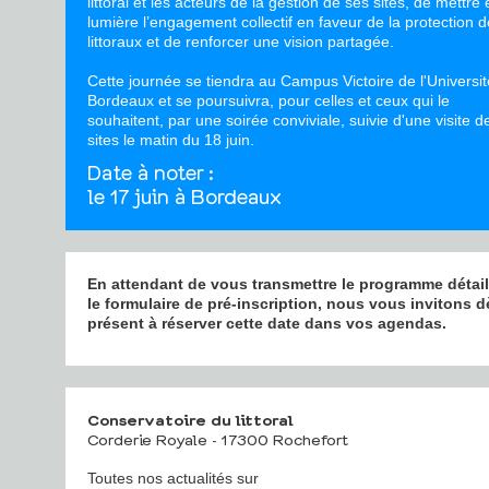
littoral et les acteurs de la gestion de ses sites, de mettre
lumière l’engagement collectif en faveur de la protection 
littoraux et de renforcer une vision partagée.
Cette journée se tiendra au Campus Victoire de l'Universi
Bordeaux et se poursuivra, pour celles et ceux qui le
souhaitent, par une soirée conviviale, suivie d'une visite d
sites le matin du 18 juin.
Date à noter :
le 17 juin à Bordeaux
En attendant de vous transmettre le programme détail
le formulaire de pré-inscription, nous vous invitons d
présent à réserver cette date dans vos agendas.
Conservatoire du littoral
Corderie Royale - 17300 Rochefort
Toutes nos actualités sur