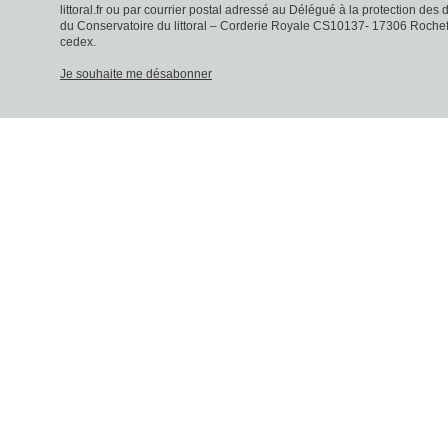
littoral.fr ou par courrier postal adressé au Délégué à la protection des
du Conservatoire du littoral – Corderie Royale CS10137- 17306 Rochef
cedex.
Je souhaite me désabonner