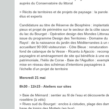
auprès du Conservatoire du littoral
> Récits de territoires et de projets de paysage : la parole
élus et experts
Candidature au titre de Réserve de Biosphère : implantati
pieux et projet de périmètre sur le secteur de la côte sau
du lac du Bourget - Opération design des Mondes Littora
issue du programme Design des Territoires - Domaine du
Rayol : de la naissance du jardin des Méditerranées à un s
accueillant 90 000 visiteurs/an - Côte Bleue : renaturation
fond de calanque de la Vesse - Ricantu à Ajaccio : reconq
paysagère et aménagement de site qui bénéficie à une e
patrimoniale, l’hélix de Corse - Baie de l'Aiguillon : exemp
mise en réseau des schémas d'intentions paysagères à
l’échelle d’un projet de territoire
Mercredi 21 mai
8h30 - 11h15 - Ateliers sur sites
> Baie de Mémard : sentier au fil de l’eau et découverte de
roselière (à vélo)
> Rives sud du Bourget : enclos à cistudes, plage des da
base de loisirs des Mottets (en bus)